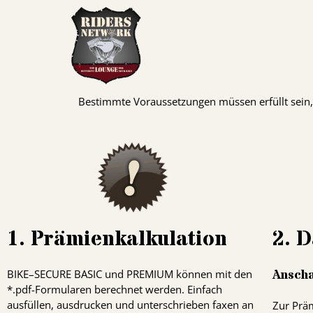
SO GEHT´S
Bestimmte Voraussetzungen müssen erfüllt sein,
1. Prämienkalkulation
2. D
Anscha
BIKE
–
SECURE
BASIC
und
PREMIUM
können mit den
*.pdf-Formularen berechnet werden. Einfach
ausfüllen, ausdrucken und unterschrieben faxen an
Zur Prä