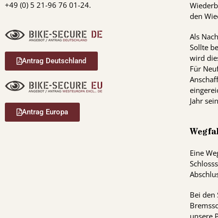
+49 (0) 5 21-96 76 01-24.
Wiederb
den Wie
Als Nach
Sollte be
wird die
Antrag Deutschland
Für Neuf
Anschaf
eingerei
Jahr sein
Antrag Europa
Wegfa
Eine We
Schloss
Abschlu
Bei den 
Bremssc
unsere P