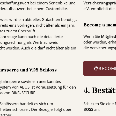
eschaffungswert bei einem Serienbike und
Versicherungsprä
deraufbauwert bei einem Custombike.
e.V. empfiehlt die
weis wird ein aktuelles Gutachten benötigt.
Become a mem
reits eins vorliegen, nicht älter als ein Jahr,
ses zuerst überprüft.
Wenn Sie
Mitglie
ahrzeuge kann auch die detaillierte
oder werden, erha
fungsrechnung als Wertnachweis
die Versicherungs
cht werden. Auch die darf nicht älter als ein
.
BECOM
hrsperre und
VDS
Schloss
gfahrsperre sowie ein anerkanntes
system von
ABUS
ist Voraussetzung für den
4. Bestä
ss von
BIKE
–
SECURE
.
Schlössern handelt es sich um
Schicken Sie eine
heibenschlösser. Der Bezug erfolgt über
BOSS
an:
artner.