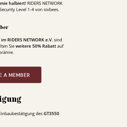
mie halbiert!
RIDERS
NETWORK
 Security Level 1-4 von sixbees.
ber
d im
RIDERS
NETWORK
e.V.
sind
lten Sie
weitere 50% Rabatt
auf
prämie.
E A MEMBER
tigung
 Einbaubestätigung des
GT3550