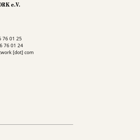
ORK
e.V.
6 76 01 25
96 76 01 24
etwork [dot] com